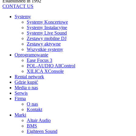
Estabilished in 1992
CONTACT US
Systemy
Systemy Koncertowe
Systemy Instalacyjne
Systemy Live Sound
Zestawy mobilne DJ
Zestawy aktywne
Wszystkie systemy
Oprogramowanie
Ease Focus 3
POL-AUDIO AllControl
XILICA XConsole
Rental network
Gdzie kupić
Media o nas
Serwis
Firma
O nas
Kontakt
Marki
Altair Audio
BMS
Eighteen Sound