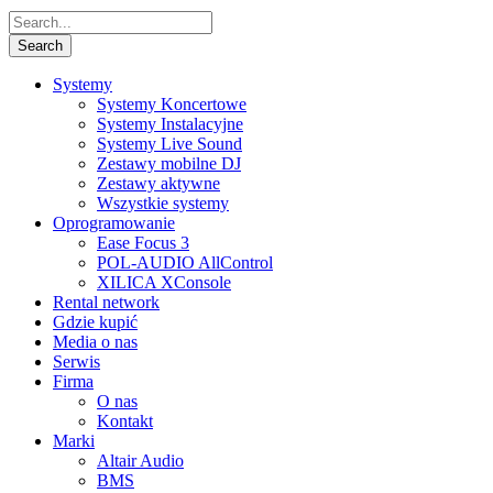
Systemy
Systemy Koncertowe
Systemy Instalacyjne
Systemy Live Sound
Zestawy mobilne DJ
Zestawy aktywne
Wszystkie systemy
Oprogramowanie
Ease Focus 3
POL-AUDIO AllControl
XILICA XConsole
Rental network
Gdzie kupić
Media o nas
Serwis
Firma
O nas
Kontakt
Marki
Altair Audio
BMS