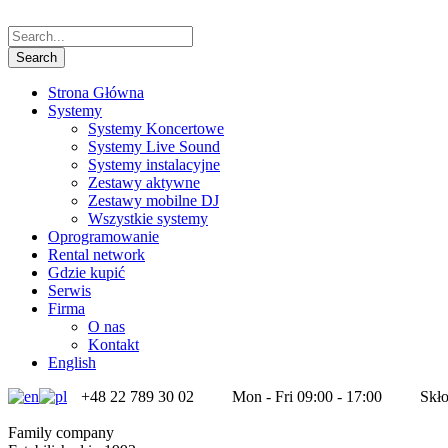
Strona Główna
Systemy
Systemy Koncertowe
Systemy Live Sound
Systemy instalacyjne
Zestawy aktywne
Zestawy mobilne DJ
Wszystkie systemy
Oprogramowanie
Rental network
Gdzie kupić
Serwis
Firma
O nas
Kontakt
English
+48 22 789 30 02
Mon - Fri 09:00 - 17:00
Skło
Family company